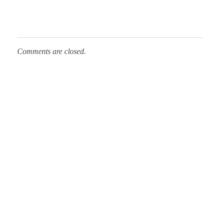
Comments are closed.
Fundacja Banku Spółdzielczego w Lubaczowie
NA SKRÓTY